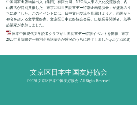
中国国家出版物輸出入（集団）有限公司、NPO法人東方文化交流協会、内
山書店が特別共催した「東京2025世界読書デー特別企画講演会」が盛況のう
ちに終了した。このイベントには、日中文化交流を見届けようと、両国から
40名を超える文学愛好家、文京区日中友好協会会長、出版業界関係者、若手
起業家が参加しました。
日本中国現代文学読者クラブが世界読書デー特別イベントを開催 - 東京
2025世界読書デー特別企画講演会が盛況のうちに終了しました.pdf
(7.73MB)
文京区日本中国友好協会
©2026
文京区日本中国友好協会
. All Rights Reserved.